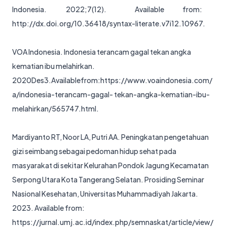
Indonesia. 2022;7(12). Available from:
http://dx.doi.org/10.36418/syntax-literate.v7i12.10967
.
VOA Indonesia. Indonesia terancam gagal tekan angka
kematian ibu melahirkan.
2020Des3.Availablefrom:
https://www.voaindonesia.com/
a/indonesia-terancam-gagal-
tekan-angka-kematian-ibu-
melahirkan/565747.html
.
Mardiyanto RT, Noor LA, Putri AA. Peningkatan pengetahuan
gizi seimbang sebagai pedoman hidup sehat pada
masyarakat di sekitar Kelurahan Pondok Jagung Kecamatan
Serpong Utara Kota Tangerang Selatan. Prosiding Seminar
Nasional Kesehatan, Universitas Muhammadiyah Jakarta.
2023. Available from:
https://jurnal.umj.ac.id/index.php/semnaskat/article/view/