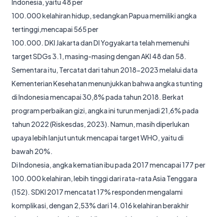
Indonesia, yaitu 48 per
100.000 kelahiran hidup, sedangkan Papua memiliki angka
tertinggi,mencapai 565 per
100.000. DKI Jakarta dan DI Yogyakarta telah memenuhi
target SDGs 3.1, masing-masing dengan AKI 48 dan 58.
Sementara itu, Tercatat dari tahun 2018-2023 melalui data
Kementerian Kesehatan menunjukkan bahwa angka stunting
di Indonesia mencapai 30,8% pada tahun 2018. Berkat
program perbaikan gizi, angka ini turun menjadi 21,6% pada
tahun 2022 (Riskesdas, 2023). Namun, masih diperlukan
upaya lebih lanjut untuk mencapai target WHO, yaitu di
bawah 20%.
Di Indonesia, angka kematian ibu pada 2017 mencapai 177 per
100.000 kelahiran, lebih tinggi dari rata-rata Asia Tenggara
(152). SDKI 2017 mencatat 17% responden mengalami
komplikasi, dengan 2,53% dari 14.016 kelahiran berakhir