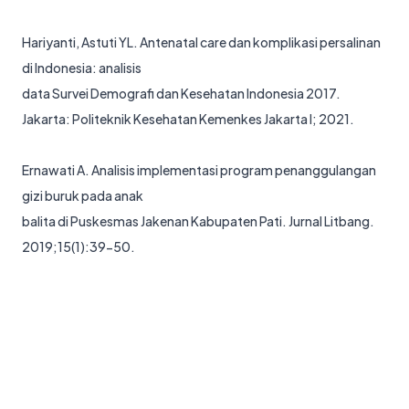
Hariyanti, Astuti YL. Antenatal care dan komplikasi persalinan
di Indonesia: analisis
data Survei Demografi dan Kesehatan Indonesia 2017.
Jakarta: Politeknik Kesehatan Kemenkes Jakarta I; 2021.
Ernawati A. Analisis implementasi program penanggulangan
gizi buruk pada anak
balita di Puskesmas Jakenan Kabupaten Pati. Jurnal Litbang.
2019;15(1):39-50.