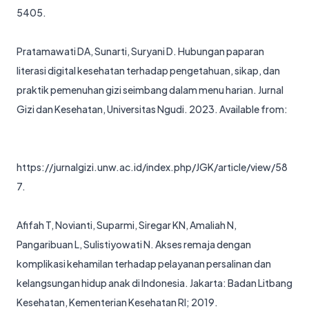
5405
.
Pratamawati DA, Sunarti, Suryani D. Hubungan paparan
literasi digital kesehatan terhadap pengetahuan, sikap, dan
praktik pemenuhan gizi seimbang dalam menu harian. Jurnal
Gizi dan Kesehatan, Universitas Ngudi. 2023. Available from:
https://jurnalgizi.unw.ac.id/index.php/JGK/article/view/58
7
.
Afifah T, Novianti, Suparmi, Siregar KN, Amaliah N,
Pangaribuan L, Sulistiyowati N. Akses remaja dengan
komplikasi kehamilan terhadap pelayanan persalinan dan
kelangsungan hidup anak di Indonesia. Jakarta: Badan Litbang
Kesehatan, Kementerian Kesehatan RI; 2019.