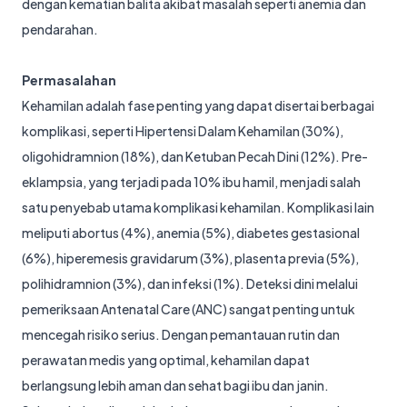
dengan kematian balita akibat masalah seperti anemia dan
pendarahan.
Permasalahan
Kehamilan adalah fase penting yang dapat disertai berbagai
komplikasi, seperti Hipertensi Dalam Kehamilan (30%),
oligohidramnion (18%), dan Ketuban Pecah Dini (12%). Pre-
eklampsia, yang terjadi pada 10% ibu hamil, menjadi salah
satu penyebab utama komplikasi kehamilan. Komplikasi lain
meliputi abortus (4%), anemia (5%), diabetes gestasional
(6%), hiperemesis gravidarum (3%), plasenta previa (5%),
polihidramnion (3%), dan infeksi (1%). Deteksi dini melalui
pemeriksaan Antenatal Care (ANC) sangat penting untuk
mencegah risiko serius. Dengan pemantauan rutin dan
perawatan medis yang optimal, kehamilan dapat
berlangsung lebih aman dan sehat bagi ibu dan janin.