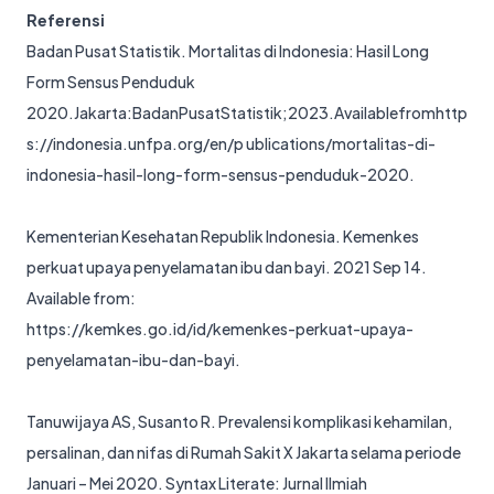
Referensi
Badan Pusat Statistik. Mortalitas di Indonesia: Hasil Long
Form Sensus Penduduk
2020.Jakarta:BadanPusatStatistik;2023.Availablefrom
http
s://indonesia.unfpa.org/en/p
ublications/mortalitas-di-
indonesia-hasil-long-form-sensus-penduduk-2020
.
Kementerian Kesehatan Republik Indonesia. Kemenkes
perkuat upaya penyelamatan ibu dan bayi. 2021 Sep 14.
Available from:
https://kemkes.go.id/id/kemenkes-perkuat-upaya-
penyelamatan-ibu-dan-bayi
.
Tanuwijaya AS, Susanto R. Prevalensi komplikasi kehamilan,
persalinan, dan nifas di Rumah Sakit X Jakarta selama periode
Januari – Mei 2020. Syntax Literate: Jurnal Ilmiah