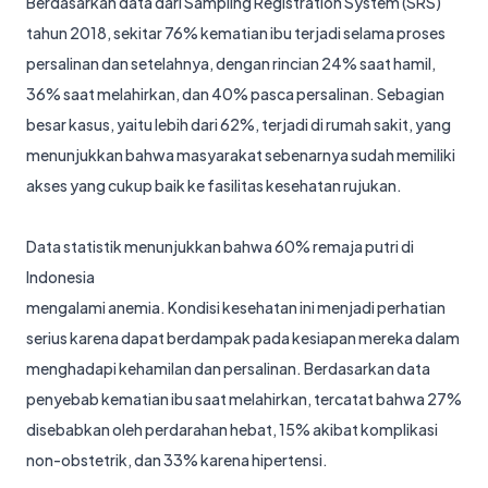
Berdasarkan data dari Sampling Registration System (SRS)
tahun 2018, sekitar 76% kematian ibu terjadi selama proses
persalinan dan setelahnya, dengan rincian 24% saat hamil,
36% saat melahirkan, dan 40% pasca persalinan. Sebagian
besar kasus, yaitu lebih dari 62%, terjadi di rumah sakit, yang
menunjukkan bahwa masyarakat sebenarnya sudah memiliki
akses yang cukup baik ke fasilitas kesehatan rujukan.
Data statistik menunjukkan bahwa 60% remaja putri di
Indonesia
mengalami anemia. Kondisi kesehatan ini menjadi perhatian
serius karena dapat berdampak pada kesiapan mereka dalam
menghadapi kehamilan dan persalinan. Berdasarkan data
penyebab kematian ibu saat melahirkan, tercatat bahwa 27%
disebabkan oleh perdarahan hebat, 15% akibat komplikasi
non-obstetrik, dan 33% karena hipertensi.